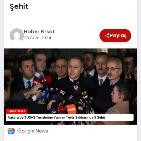
Şehit
SAĞLIK
EKONOMİ
Haber Fırsat
Paylaş
23 Ekim 2024
MAGAZİN
EĞİTİM
DÜNYA