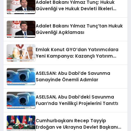
Adalet Bakanı Yılmaz Tunç: Hukuk
Güvenliği ve Hukuk Devleti İlkeleri
Ülkemizde Tam İşliyor
Adalet Bakanı Yılmaz Tunç’tan Hukuk
Güvenliği Açıklaması
Emlak Konut GYO’dan Yatırımcılara
Yeni Kampanya: Kazançlı Yatırım
Fırsatları
ASELSAN: Abu Dabi’de Savunma
Sanayinde Önemli Adımlar
ASELSAN, Abu Dabi’deki Savunma
Fuarı’nda Yenilikçi Projelerini Tanıttı
Cumhurbaşkanı Recep Tayyip
Erdoğan ve Ukrayna Devlet Başkanı