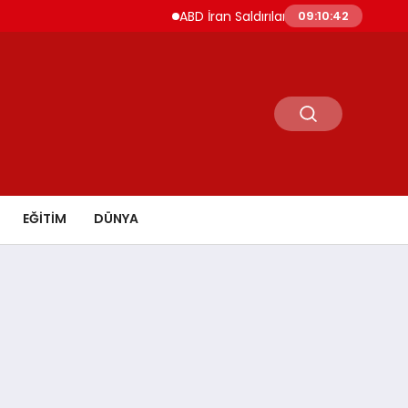
ABD İran Saldırılarını Askıya Aldı Hürmüz ve İ
09:10:43
EĞİTİM
DÜNYA