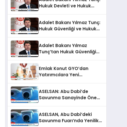
Hukuk Devleti ve Hukuk
Güvenliği Önemli
Adalet Bakanı Yılmaz Tunç:
Hukuk Güvenliği ve Hukuk
Devleti İlkeleri Ülkemizde
Tam İşliyor
Adalet Bakanı Yılmaz
Tunç’tan Hukuk Güvenliği
Açıklaması
Emlak Konut GYO’dan
Yatırımcılara Yeni
Kampanya: Kazançlı Yatırım
Fırsatları
ASELSAN: Abu Dabi’de
Savunma Sanayinde Önemli
Adımlar
ASELSAN, Abu Dabi’deki
Savunma Fuarı’nda Yenilikçi
Projelerini Tanıttı