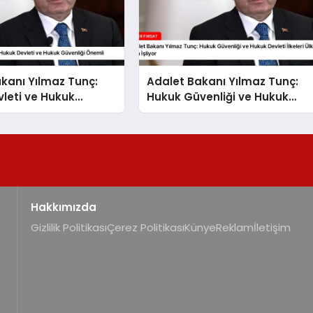
kanı Yılmaz Tunç:
Adalet Bakanı Yılmaz Tunç:
leti ve Hukuk
Hukuk Güvenliği ve Hukuk
 Önemli
Devleti İlkeleri Ülkemizde Tam
İşliyor
Hakkımızda
Gizlilik Politikası
Çerez Politikası
Künye
Reklam
İletişim