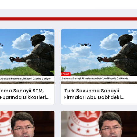
unma Sanayii STM,
Türk Savunma Sanayii
Fuarında Dikkatleri
Firmaları Abu Dabi’deki
ekiyor
Fuarda Ön Planda