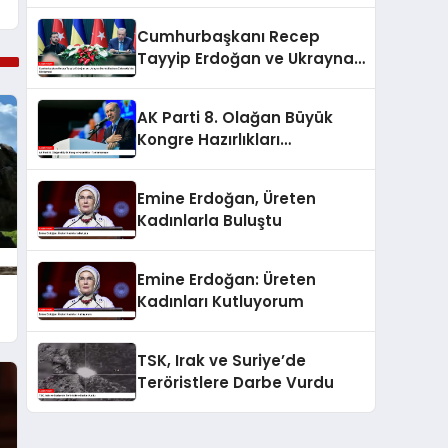
Cumhurbaşkanı Recep
Tayyip Erdoğan ve Ukrayna
Devlet Başkanı Zelenskiy’nin
Görüşmesi
AK Parti 8. Olağan Büyük
Kongre Hazırlıkları
Tamamlanıyor
Emine Erdoğan, Üreten
Kadınlarla Buluştu
Emine Erdoğan: Üreten
Kadınları Kutluyorum
TSK, Irak ve Suriye’de
Teröristlere Darbe Vurdu