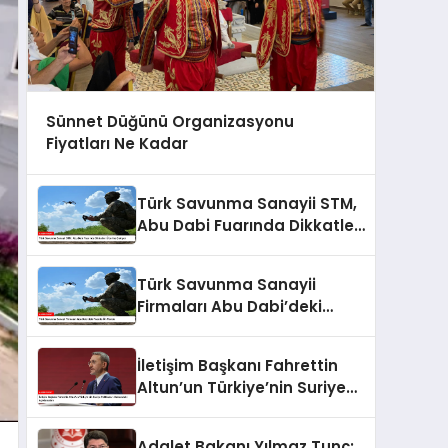
Sünnet Düğünü Organizasyonu
Fiyatları Ne Kadar
Türk Savunma Sanayii STM,
Abu Dabi Fuarında Dikkatleri
Üzerine Çekiyor
Türk Savunma Sanayii
Firmaları Abu Dabi’deki
Fuarda Ön Planda
İletişim Başkanı Fahrettin
Altun’un Türkiye’nin Suriye
Politikaları Hakkındaki
Açıklamaları
Adalet Bakanı Yılmaz Tunç: