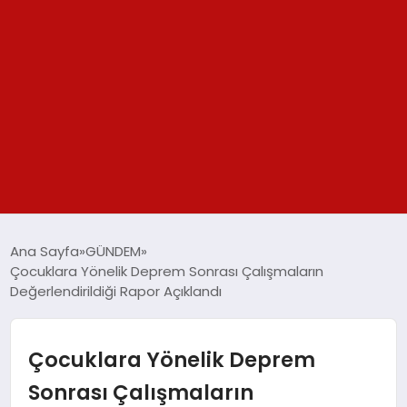
GÜNDEM
Ana Sayfa
GÜNDEM
Çocuklara Yönelik Deprem Sonrası Çalışmaların
SPOR
Değerlendirildiği Rapor Açıklandı
YAŞAM
Çocuklara Yönelik Deprem
TEKNOLOJİ
Sonrası Çalışmaların