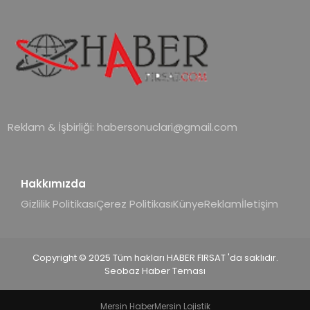
Reklam & İşbirliği:
habersonuclari@gmail.com
Hakkımızda
Gizlilik Politikası
Çerez Politikası
Künye
Reklam
İletişim
Copyright © 2025 Tüm hakları HABER FIRSAT 'da saklıdır.
Seobaz Haber Teması
Mersin Haber
Mersin Lojistik