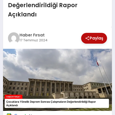
Değerlendirildiği Rapor
SAĞLIK
Açıklandı
EKONOMİ
MAGAZİN
Haber Fırsat
Paylaş
17 Temmuz 2024
EĞİTİM
DÜNYA