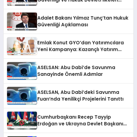
Ülkemizde Tam İşliyor
Adalet Bakanı Yılmaz Tunç’tan Hukuk
Güvenliği Açıklaması
Emlak Konut GYO’dan Yatırımcılara
Yeni Kampanya: Kazançlı Yatırım
Fırsatları
ASELSAN: Abu Dabi’de Savunma
Sanayinde Önemli Adımlar
ASELSAN, Abu Dabi’deki Savunma
Fuarı’nda Yenilikçi Projelerini Tanıttı
Cumhurbaşkanı Recep Tayyip
Erdoğan ve Ukrayna Devlet Başkanı
Zelenskiy’nin Görüşmesi