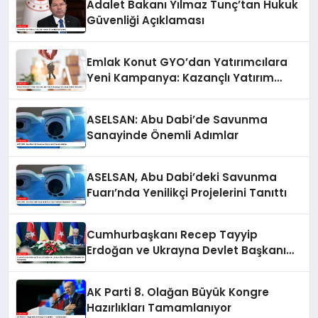
Adalet Bakanı Yılmaz Tunç’tan Hukuk
Güvenliği Açıklaması
Emlak Konut GYO’dan Yatırımcılara
Yeni Kampanya: Kazançlı Yatırım
Fırsatları
ASELSAN: Abu Dabi’de Savunma
Sanayinde Önemli Adımlar
ASELSAN, Abu Dabi’deki Savunma
Fuarı’nda Yenilikçi Projelerini Tanıttı
Cumhurbaşkanı Recep Tayyip
Erdoğan ve Ukrayna Devlet Başkanı
Zelenskiy’nin Görüşmesi
AK Parti 8. Olağan Büyük Kongre
Hazırlıkları Tamamlanıyor