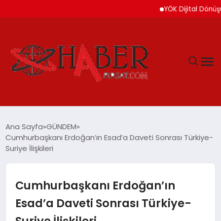
YÖK Dijital Dönüşüm İçi
GÜNDEM
Ana Sayfa
GÜNDEM
Cumhurbaşkanı Erdoğan’ın Esad’a Daveti Sonrası Türkiye-
SPOR
Suriye İlişkileri
YAŞAM
Cumhurbaşkanı Erdoğan’ın
TEKNOLOJİ
Esad’a Daveti Sonrası Türkiye-
Suriye İlişkileri
SAĞLIK