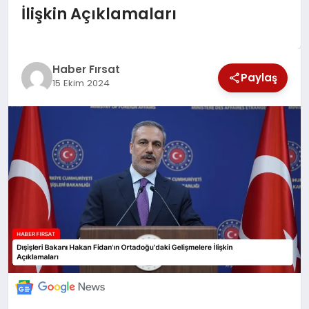
İlişkin Açıklamaları
SAĞLIK
EKONOMİ
Haber Fırsat
Paylaş
15 Ekim 2024
MAGAZİN
EĞİTİM
DÜNYA