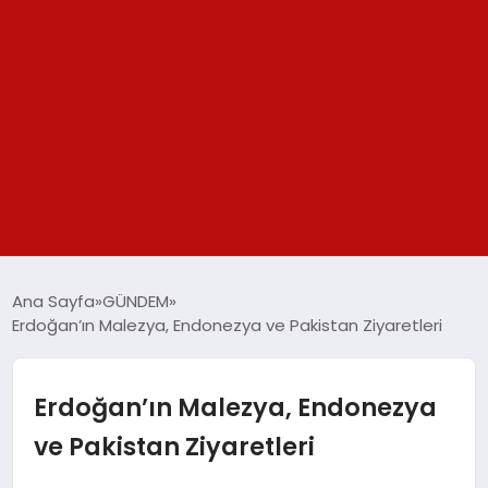
GÜNDEM
Ana Sayfa
GÜNDEM
Erdoğan’ın Malezya, Endonezya ve Pakistan Ziyaretleri
SPOR
YAŞAM
Erdoğan’ın Malezya, Endonezya
ve Pakistan Ziyaretleri
TEKNOLOJİ