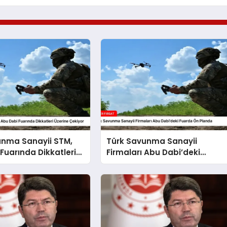
unma Sanayii STM,
Türk Savunma Sanayii
Fuarında Dikkatleri
Firmaları Abu Dabi’deki
ekiyor
Fuarda Ön Planda