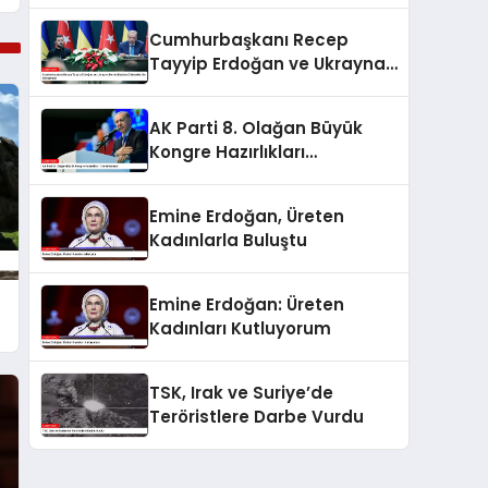
Cumhurbaşkanı Recep
Tayyip Erdoğan ve Ukrayna
Devlet Başkanı Zelenskiy’nin
Görüşmesi
AK Parti 8. Olağan Büyük
Kongre Hazırlıkları
Tamamlanıyor
Emine Erdoğan, Üreten
Kadınlarla Buluştu
Emine Erdoğan: Üreten
Kadınları Kutluyorum
TSK, Irak ve Suriye’de
Teröristlere Darbe Vurdu