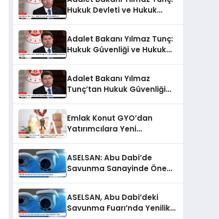
Hukuk Devleti ve Hukuk
Güvenliği Önemli
Adalet Bakanı Yılmaz Tunç:
Hukuk Güvenliği ve Hukuk
Devleti İlkeleri Ülkemizde
Tam İşliyor
Adalet Bakanı Yılmaz
Tunç’tan Hukuk Güvenliği
Açıklaması
Emlak Konut GYO’dan
Yatırımcılara Yeni
Kampanya: Kazançlı Yatırım
Fırsatları
ASELSAN: Abu Dabi’de
Savunma Sanayinde Önemli
Adımlar
ASELSAN, Abu Dabi’deki
Savunma Fuarı’nda Yenilikçi
Projelerini Tanıttı