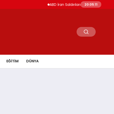
ABD İran Saldırılarını Askıya Aldı Hürmüz ve İ
20:05:12
EĞİTİM
DÜNYA