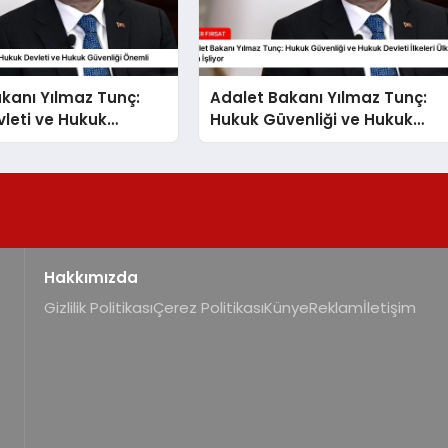
kanı Yılmaz Tunç:
Adalet Bakanı Yılmaz Tunç:
leti ve Hukuk
Hukuk Güvenliği ve Hukuk
 Önemli
Devleti İlkeleri Ülkemizde Tam
İşliyor
Hakkımızda
Gizlilik Politikası
Çerez Politikası
Künye
Reklam
İletişim