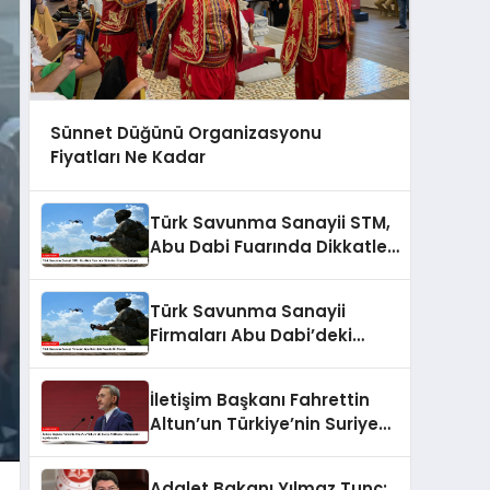
Sünnet Düğünü Organizasyonu
Fiyatları Ne Kadar
Türk Savunma Sanayii STM,
Abu Dabi Fuarında Dikkatleri
Üzerine Çekiyor
Türk Savunma Sanayii
Firmaları Abu Dabi’deki
Fuarda Ön Planda
İletişim Başkanı Fahrettin
Altun’un Türkiye’nin Suriye
Politikaları Hakkındaki
Açıklamaları
Adalet Bakanı Yılmaz Tunç: