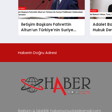
İletişim Başkanı Fahrettin
Adalet Ba
Altun’un Türkiye’nin Suriye
Hukuk Dev
Politikaları Hakkındaki
Güvenliği
Açıklamaları
Haberin Doğru Adresi
Reklam & İşbirliği:
habersonuclari@gmail.com