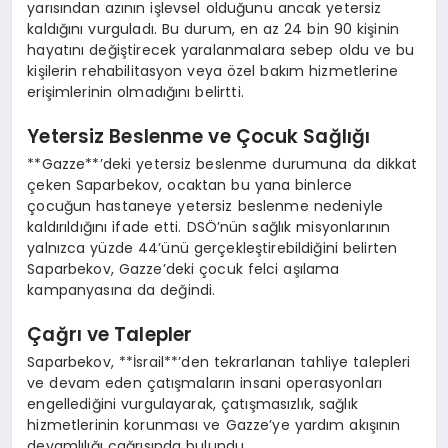
yarısından azının işlevsel olduğunu ancak yetersiz
kaldığını vurguladı. Bu durum, en az 24 bin 90 kişinin
hayatını değiştirecek yaralanmalara sebep oldu ve bu
kişilerin rehabilitasyon veya özel bakım hizmetlerine
erişimlerinin olmadığını belirtti.
Yetersiz Beslenme ve Çocuk Sağlığı
**Gazze**’deki yetersiz beslenme durumuna da dikkat
çeken Saparbekov, ocaktan bu yana binlerce
çocuğun hastaneye yetersiz beslenme nedeniyle
kaldırıldığını ifade etti. DSÖ’nün sağlık misyonlarının
yalnızca yüzde 44’ünü gerçekleştirebildiğini belirten
Saparbekov, Gazze’deki çocuk felci aşılama
kampanyasına da değindi.
Çağrı ve Talepler
Saparbekov, **İsrail**’den tekrarlanan tahliye talepleri
ve devam eden çatışmaların insani operasyonları
engellediğini vurgulayarak, çatışmasızlık, sağlık
hizmetlerinin korunması ve Gazze’ye yardım akışının
devamlılığı çağrısında bulundu.