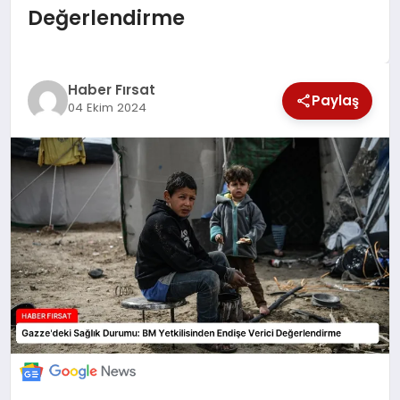
Değerlendirme
SAĞLIK
EKONOMİ
Haber Fırsat
Paylaş
04 Ekim 2024
MAGAZİN
EĞİTİM
DÜNYA