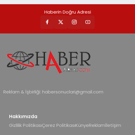
Haberin Doğru Adresi
Reklam & İşbirliği:
habersonuclari@gmail.com
Hakkımızda
Gizlilik Politikası
Çerez Politikası
Künye
Reklam
İletişim