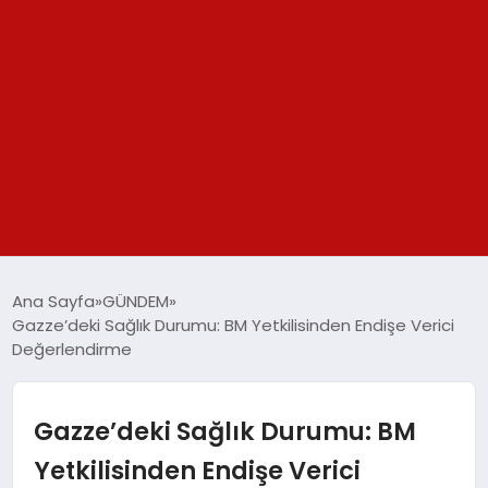
GÜNDEM
Ana Sayfa
GÜNDEM
Gazze’deki Sağlık Durumu: BM Yetkilisinden Endişe Verici
SPOR
Değerlendirme
YAŞAM
Gazze’deki Sağlık Durumu: BM
TEKNOLOJİ
Yetkilisinden Endişe Verici