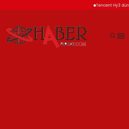
Tencent Hy3 dünya gen