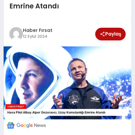
Emrine Atandı
SAĞLIK
EKONOMİ
Haber Fırsat
Paylaş
12 Eylül 2024
MAGAZİN
EĞİTİM
DÜNYA