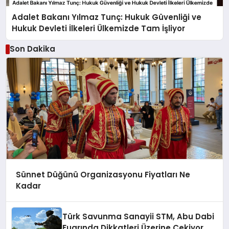
Adalet Bakanı Yılmaz Tunç: Hukuk Güvenliği ve
Hukuk Devleti İlkeleri Ülkemizde Tam İşliyor
Son Dakika
Sünnet Düğünü Organizasyonu Fiyatları Ne
Kadar
Türk Savunma Sanayii STM, Abu Dabi
Fuarında Dikkatleri Üzerine Çekiyor