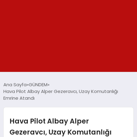
GÜNDEM
Ana Sayfa
GÜNDEM
Hava Pilot Albay Alper Gezeravcı, Uzay Komutanlığı
SPOR
Emrine Atandı
YAŞAM
Hava Pilot Albay Alper
TEKNOLOJİ
Gezeravcı, Uzay Komutanlığı