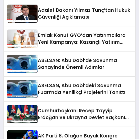
Adalet Bakanı Yılmaz Tunç’tan Hukuk
Güvenliği Açıklaması
Emlak Konut GYO’dan Yatırımcılara
Yeni Kampanya: Kazançlı Yatırım
Fırsatları
ASELSAN: Abu Dabi’de Savunma
Sanayinde Önemli Adımlar
ASELSAN, Abu Dabi’deki Savunma
Fuarı’nda Yenilikçi Projelerini Tanıttı
Cumhurbaşkanı Recep Tayyip
Erdoğan ve Ukrayna Devlet Başkanı
Zelenskiy’nin Görüşmesi
AK Parti 8. Olağan Büyük Kongre