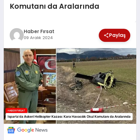
Komutanı da Aralarında
SAĞLIK
EKONOMİ
Haber Fırsat
Paylaş
09 Aralık 2024
MAGAZİN
EĞİTİM
DÜNYA