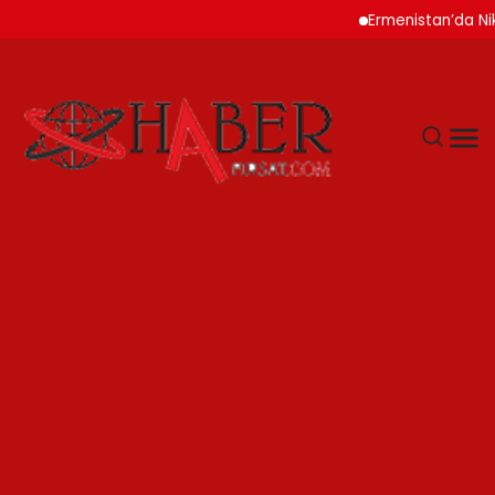
Ermenistan’da Nikol P