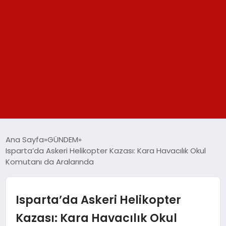
GÜNDEM
Ana Sayfa
GÜNDEM
Isparta’da Askeri Helikopter Kazası: Kara Havacılık Okul
SPOR
Komutanı da Aralarında
YAŞAM
Isparta’da Askeri Helikopter
TEKNOLOJİ
Kazası: Kara Havacılık Okul