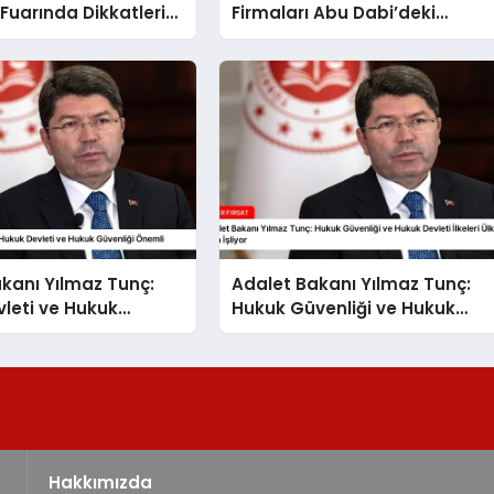
Fuarında Dikkatleri
Firmaları Abu Dabi’deki
ekiyor
Fuarda Ön Planda
kanı Yılmaz Tunç:
Adalet Bakanı Yılmaz Tunç:
leti ve Hukuk
Hukuk Güvenliği ve Hukuk
 Önemli
Devleti İlkeleri Ülkemizde Tam
İşliyor
Hakkımızda