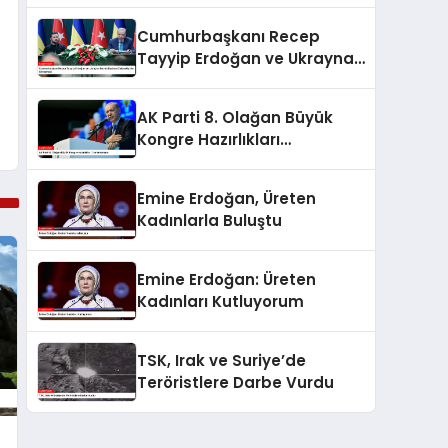
Cumhurbaşkanı Recep
Tayyip Erdoğan ve Ukrayna
Devlet Başkanı Zelenskiy’nin
Görüşmesi
AK Parti 8. Olağan Büyük
Kongre Hazırlıkları
Tamamlanıyor
Emine Erdoğan, Üreten
Kadınlarla Buluştu
Emine Erdoğan: Üreten
Kadınları Kutluyorum
TSK, Irak ve Suriye’de
Teröristlere Darbe Vurdu