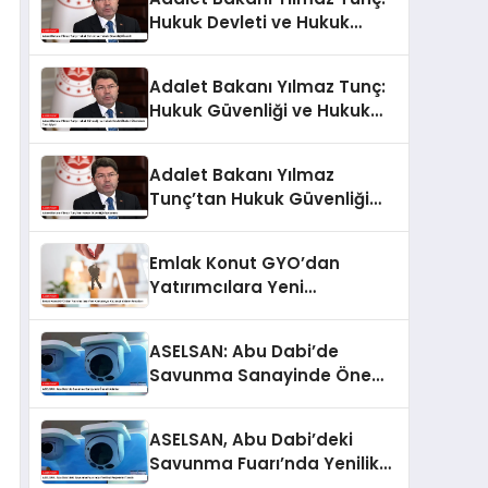
Hukuk Devleti ve Hukuk
Güvenliği Önemli
Adalet Bakanı Yılmaz Tunç:
Hukuk Güvenliği ve Hukuk
Devleti İlkeleri Ülkemizde
Tam İşliyor
Adalet Bakanı Yılmaz
Tunç’tan Hukuk Güvenliği
Açıklaması
Emlak Konut GYO’dan
Yatırımcılara Yeni
Kampanya: Kazançlı Yatırım
Fırsatları
ASELSAN: Abu Dabi’de
Savunma Sanayinde Önemli
Adımlar
ASELSAN, Abu Dabi’deki
Savunma Fuarı’nda Yenilikçi
Projelerini Tanıttı