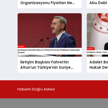
Organizasyonu Fiyatları Ne
Abu Dabi 
Kadar
Üzerine Ç
İletişim Başkanı Fahrettin
Adalet Ba
Altun’un Türkiye’nin Suriye
Hukuk Dev
Politikaları Hakkındaki
Güvenliği
Açıklamaları
Haberin Doğru Adresi