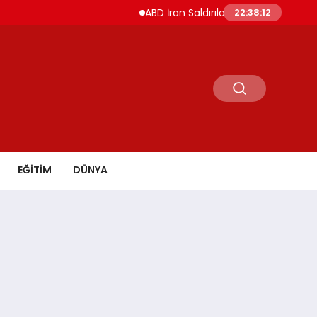
ABD İran Saldırılarını Askıya Aldı Hürmüz ve
22:38:13
EĞİTİM
DÜNYA