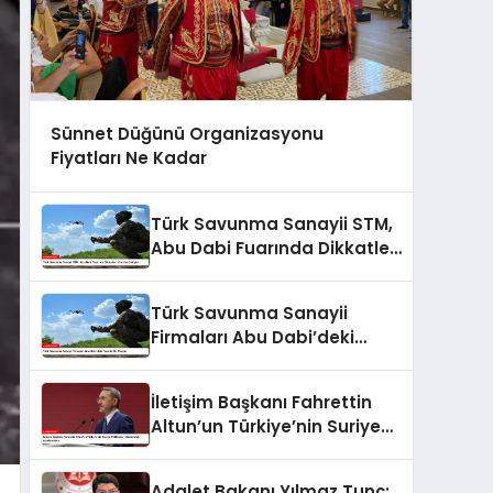
Sünnet Düğünü Organizasyonu
Fiyatları Ne Kadar
Türk Savunma Sanayii STM,
Abu Dabi Fuarında Dikkatleri
Üzerine Çekiyor
Türk Savunma Sanayii
Firmaları Abu Dabi’deki
Fuarda Ön Planda
İletişim Başkanı Fahrettin
Altun’un Türkiye’nin Suriye
Politikaları Hakkındaki
Açıklamaları
Adalet Bakanı Yılmaz Tunç: