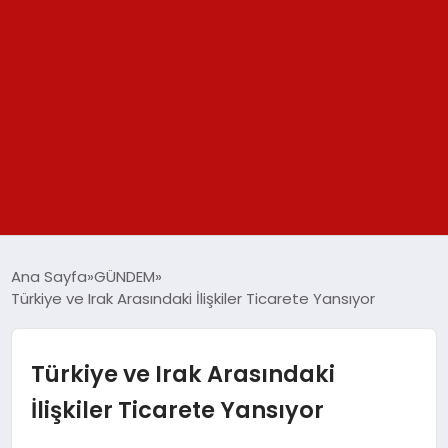
GÜNDEM
Ana Sayfa
GÜNDEM
Türkiye ve Irak Arasındaki İlişkiler Ticarete Yansıyor
SPOR
YAŞAM
Türkiye ve Irak Arasındaki
İlişkiler Ticarete Yansıyor
TEKNOLOJİ