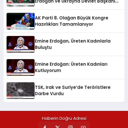
Erdoğan ve Ukrayna Devlet Başkanı
Zelenskiy’nin Görüşmesi
AK Parti 8. Olağan Büyük Kongre
Hazırlıkları Tamamlanıyor
Emine Erdoğan, Üreten Kadınlarla
Buluştu
Emine Erdoğan: Üreten Kadınları
Kutluyorum
TSK, Irak ve Suriye’de Teröristlere
Darbe Vurdu
Haberin Doğru Adresi