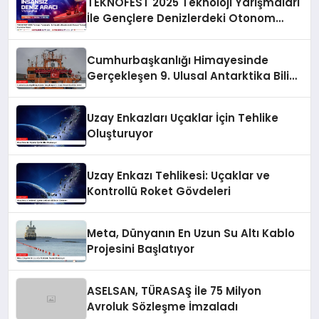
TEKNOFEST 2025 Teknoloji Yarışmaları
İle Gençlere Denizlerdeki Otonom
Teknolojileri Keşfetme Fırsatı
Cumhurbaşkanlığı Himayesinde
Gerçekleşen 9. Ulusal Antarktika Bilim
Seferi
Uzay Enkazları Uçaklar İçin Tehlike
Oluşturuyor
Uzay Enkazı Tehlikesi: Uçaklar ve
Kontrollü Roket Gövdeleri
Meta, Dünyanın En Uzun Su Altı Kablo
Projesini Başlatıyor
ASELSAN, TÜRASAŞ İle 75 Milyon
Avroluk Sözleşme İmzaladı