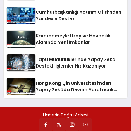
Cumhurbaşkanlığı Yatırım Ofisi’nden
Yandex’e Destek
Kararnameyle Uzay ve Havacılık
Alanında Yeni İmkanlar
Tapu Müdürlüklerinde Yapay Zeka
Destekli İşlemler Hız Kazanıyor
Hong Kong Çin Üniversitesi’nden
Yapay Zekâda Devrim Yaratacak
Yeni Lazer Nöron Teknolojisi
Haberin Doğru Adresi