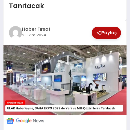
Tanıtacak
SAĞLIK
EKONOMİ
Haber Fırsat
Paylaş
21 Ekim 2024
MAGAZİN
EĞİTİM
DÜNYA