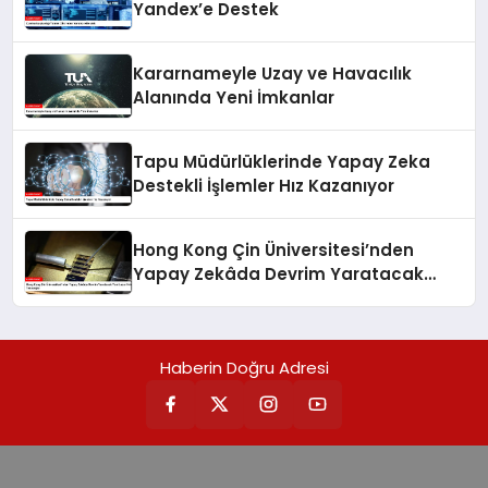
Yandex’e Destek
Kararnameyle Uzay ve Havacılık
Alanında Yeni İmkanlar
Tapu Müdürlüklerinde Yapay Zeka
Destekli İşlemler Hız Kazanıyor
Hong Kong Çin Üniversitesi’nden
Yapay Zekâda Devrim Yaratacak
Yeni Lazer Nöron Teknolojisi
Haberin Doğru Adresi