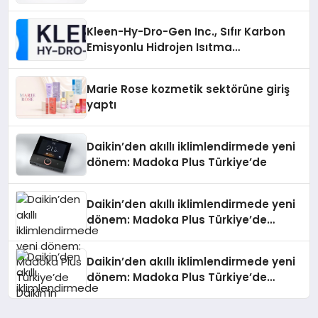
Gücü
Kleen-Hy-Dro-Gen Inc., Sıfır Karbon
Emisyonlu Hidrojen Isıtma
Teknolojisinde ISO ve TSSA
Düzenleyici Onaylarını Aldı
Marie Rose kozmetik sektörüne giriş
yaptı
Daikin’den akıllı iklimlendirmede yeni
dönem: Madoka Plus Türkiye’de
Daikin’den akıllı iklimlendirmede yeni
dönem: Madoka Plus Türkiye’de
Daikin’in kullanıcı dostu tasarımıyla
öne çıkan Madoka ailesinin yeni nesil
Daikin’den akıllı iklimlendirmede yeni
teknolojilerle donatılmış son modeli
dönem: Madoka Plus Türkiye’de
VRV kontrol ünitesi Madoka Plus
Daikin’in kullanıcı dostu tasarımıyla
Türkiye’de satışa sunuldu. Tam
öne çıkan Madoka ailesinin yeni nesil
dokunmatik ekranı, mobil uygulama