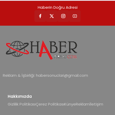
teknolojilerle donatılmış son modeli
desteği ve akıllı sensör entegrasyonu
Haberin Doğru Adresi
VRV kontrol ünitesi Madoka Plus
sayesinde iklimlendirme sistemlerinin
Türkiye’de satışa sunuldu. Tam
yönetimini daha kolay, konforlu ve
dokunmatik ekranı, mobil uygulama
verimli hale getiriyor. Enerji
desteği ve akıllı sensör entegrasyonu
verimliliğini artırırken modern yaşam
sayesinde iklimlendirme sistemlerinin
alanlarında teknolojiyi estetik ile bulu
yönetimini daha kolay, konforlu ve
verimli hale getiriyor. Enerji
verimliliğini artırırken modern yaşam
alanlarında teknolojiyi estetik ile bulu
Reklam & İşbirliği:
habersonuclari@gmail.com
Hakkımızda
Gizlilik Politikası
Çerez Politikası
Künye
Reklam
İletişim