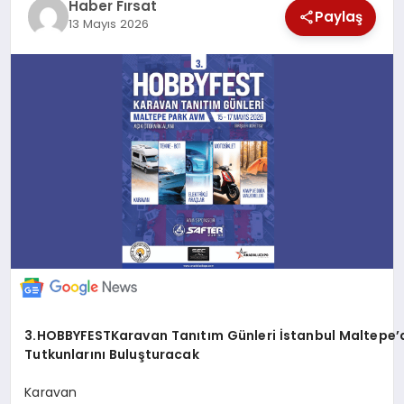
Haber Fırsat
Paylaş
SAĞLIK
13 Mayıs 2026
EKONOMİ
MAGAZİN
EĞİTİM
DÜNYA
3.HOBBYFEST
Karavan
Tanıtım
Günleri
İstanbul
Maltepe’
Tutkunlarını Buluşturacak
Karavan