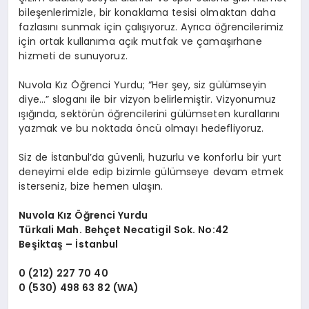
bileşenlerimizle, bir konaklama tesisi olmaktan daha
fazlasını sunmak için çalışıyoruz. Ayrıca öğrencilerimiz
için ortak kullanıma açık mutfak ve çamaşırhane
hizmeti de sunuyoruz.
Nuvola Kız Öğrenci Yurdu; “Her şey, siz gülümseyin
diye…” sloganı ile bir vizyon belirlemiştir. Vizyonumuz
ışığında, sektörün öğrencilerini gülümseten kurallarını
yazmak ve bu noktada öncü olmayı hedefliyoruz.
Siz de İstanbul’da güvenli, huzurlu ve konforlu bir yurt
deneyimi elde edip bizimle gülümseye devam etmek
isterseniz, bize hemen ulaşın.
Nuvola Kız Öğrenci Yurdu
Türkali Mah. Behçet Necatigil Sok. No:42
Beşiktaş – İstanbul
0 (212) 227 70 40
0 (530) 498 63 82
(WA)