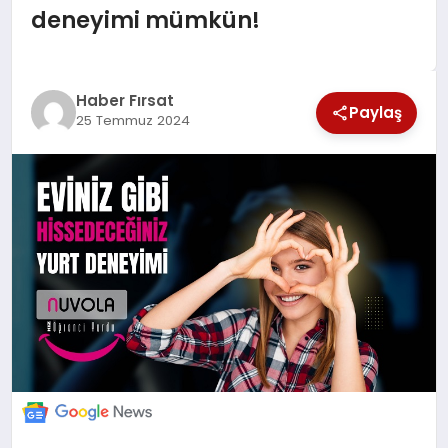
deneyimi mümkün!
SAĞLIK
EKONOMİ
Haber Fırsat
Paylaş
25 Temmuz 2024
MAGAZİN
EĞİTİM
DÜNYA