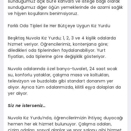
sunduğumuz açık büfe kahvaltı ve isteğe bağlı olarak
sunduğumuz diğer öğün yemeklerinde de azami sağlık
ve hijyen koşullarını benimsiyoruz.
Farklı Oda Tipleri ile Her Bütçeye Uygun Kız Yurdu
Beşiktaş Nuvola Kız Yurdu; 1, 2, 3 ve 4 kişilik odalarda
hizmet veriyor. Öğrencilerimiz, kontenjana göre;
diledikleri oda tiplerinden faydalanabiliyor. Yurt
fiyatları, oda tiplerine göre değişiklik gösteriyor.
Nuvola odalarında özel banyo-tuvalet, 24 saat sıcak
su, konforlu yataklar, çalışma masa ve koltukları,
televizyon ve buzdolabı gibi standart donanım yer
alıyor. Ayrıca tüm odalarımızda, kilitli eşya dolapları da
yer alıyor.
Siz ne isterseniz…
Nuvola Kız Yurdu’nda, öğrencilerimizin ihtiyaç duyacağı
hemen her ek hizmet bulunuyor. Çalışma odaları,
çizim odaları, sosyal alanlar ve spor salonu gibi hizmet