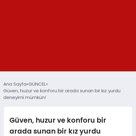
GÜNDEM
Ana Sayfa
GÜNCEL
Güven, huzur ve konforu bir arada sunan bir kız yurdu
SPOR
deneyimi mümkün!
YAŞAM
Güven, huzur ve konforu bir
TEKNOLOJİ
arada sunan bir kız yurdu