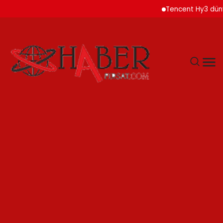
Tencent Hy3 dünya gene