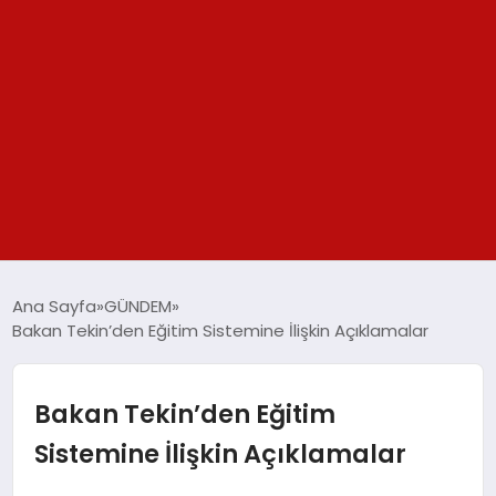
GÜNDEM
Ana Sayfa
GÜNDEM
Bakan Tekin’den Eğitim Sistemine İlişkin Açıklamalar
SPOR
YAŞAM
Bakan Tekin’den Eğitim
Sistemine İlişkin Açıklamalar
TEKNOLOJİ